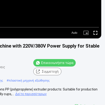
Auto
Picture-
Fullscre
in-
Picture
hine with 220V/380V Power Supply for Stable
Επικοινωνήστε τώρα
εις
Συμμετοχή
ης
#
πλαστική μηχανή εξώθησης
 PP (polypropylene) extruder products: Suitable for production
y cups,...
Δείτε περισσότερων