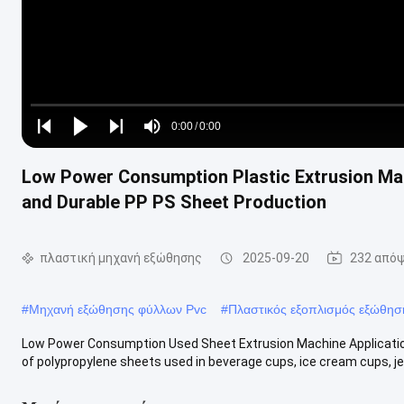
Loaded
:
0%
0:00
/
0:00
Play
Play
Play
Mute
Current
Duration
next
next
Low Power Consumption Plastic Extrusion Mac
Time
and Durable PP PS Sheet Production
πλαστική μηχανή εξώθησης
2025-09-20
232 απόψ
#
Μηχανή εξώθησης φύλλων Pvc
#
Πλαστικός εξοπλισμός εξώθησ
Low Power Consumption Used Sheet Extrusion Machine Applications
of polypropylene sheets used in beverage cups, ice cream cups, jell