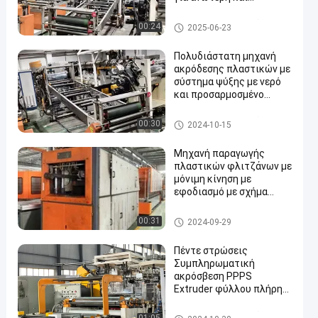
πλαστική παραγωγή
πλαστική μηχανή εξώθησης
00:24
2025-06-23
Πολυδιάστατη μηχανή
ακρόδεσης πλαστικών με
σύστημα ψύξης με νερό
και προσαρμοσμένο
en
σχεδιασμό βίδες
πλαστική μηχανή εξώθησης
00:30
2024-10-15
Μηχανή παραγωγής
πλαστικών φλιτζάνων με
μόνιμη κίνηση με
εφοδιασμό με σχήμα
730*420mm
Πλαστική μηχανή Thermofor
00:31
2024-09-29
ming
Πέντε στρώσεις
Συμπληρωματική
ακρόσβεση PPPS
Extruder φύλλου πλήρης
Ελέγχου οθόνης αφής
υπολογιστή
πλαστική μηχανή εξώθησης