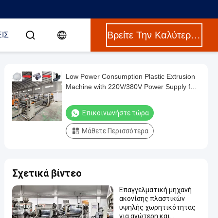
Βρείτε Την Καλύτερη Τιμή
ΙΣ
Low Power Consumption Plastic Extrusion
Machine with 220V/380V Power Supply for
Stable and Durable PP PS Sheet
Production
Επικοινωνήστε τώρα
Μάθετε Περισσότερα
Σχετικά βίντεο
Επαγγελματική μηχανή
ακονίσης πλαστικών
υψηλής χωρητικότητας
για ανώτερη και