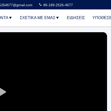
5264677@gmail.com
86-189-2526-4677
ΌΝΤΑ
ΣΧΕΤΙΚΆ ΜΕ ΕΜΆΣ
ΕΙΔΉΣΕΙΣ
ΥΠΟΘΈΣΕ
Play
Video