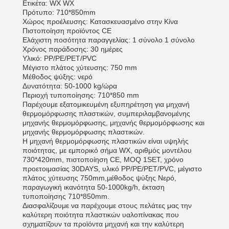
Ετικέτα: WX WX
Πρότυπο: 710*850mm
Χώρος προέλευσης: Κατασκευασμένο στην Κίνα
Πιστοποίηση προϊόντος CE
Ελάχιστη ποσότητα παραγγελίας: 1 σύνολο 1 σύνολο
Χρόνος παράδοσης: 30 ημέρες
Υλικό: PP/PE/PET/PVC
Μέγιστο πλάτος χύτευσης: 750 mm
Μέθοδος ψύξης: νερό
Δυνατότητα: 50-1000 kg/ώρα
Περιοχή τυποποίησης: 710*850 mm
Παρέχουμε εξατομικευμένη εξυπηρέτηση για μηχανή
θερμομόρφωσης πλαστικών, συμπεριλαμβανομένης
μηχανής θερμομόρφωσης, μηχανής θερμομόρφωσης και
μηχανής θερμομόρφωσης πλαστικών.
Η μηχανή θερμομόρφωσης πλαστικών είναι υψηλής
ποιότητας, με εμπορικό σήμα WX, αριθμός μοντέλου
730*420mm, πιστοποίηση CE, MOQ 1SET, χρόνο
προετοιμασίας 30DAYS, υλικό PP/PE/PET/PVC, μέγιστο
πλάτος χύτευσης 750mm,μέθοδος ψύξης Νερό,
παραγωγική ικανότητα 50-1000kg/h, έκταση
τυποποίησης 710*850mm.
Διασφαλίζουμε να παρέχουμε στους πελάτες μας την
καλύτερη ποιότητα πλαστικών υαλοπίνακας που
σχηματίζουν τα προϊόντα μηχανή και την καλύτερη