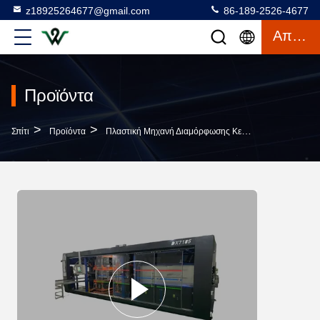
z18925264677@gmail.com
86-189-2526-4677
Απόσπασμα
Προϊόντα
>
>
>
Σπίτι
Προϊόντα
Πλαστική Μηχανή Διαμόρφωσης Κενού
Χρησιμοπο