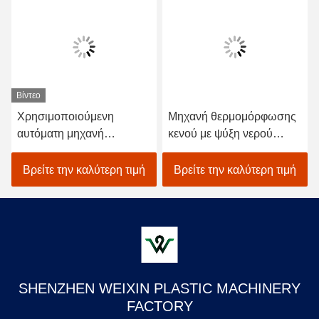
Βίντεο
Χρησιμοποιούμενη
Μηχανή θερμομόρφωσης
αυτόματη μηχανή
κενού με ψύξη νερού
σχηματισμού κενού
220V 380V
πλαστικών φουσκάλων
Βρείτε την καλύτερη τιμή
Βρείτε την καλύτερη τιμή
για την κατασκευή πλακών
μιας χρήσης
SHENZHEN WEIXIN PLASTIC MACHINERY
FACTORY