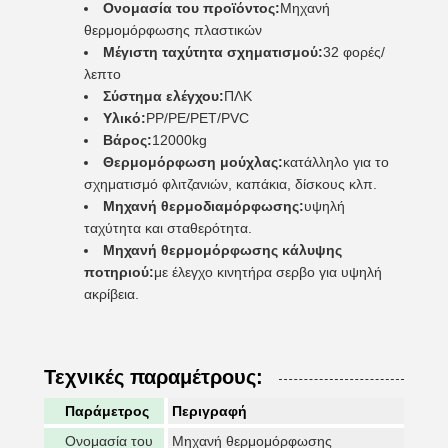
Ονομασία του προϊόντος:
Μηχανή
θερμομόρφωσης πλαστικών
Μέγιστη ταχύτητα σχηματισμού:
32 φορές/
λεπτο
Σύστημα ελέγχου:
ΠΛΚ
Υλικό:
PP/PE/PET/PVC
Βάρος:
12000kg
Θερμομόρφωση μούχλας:
κατάλληλο για το
σχηματισμό φλιτζανιών, καπάκια, δίσκους κλπ.
Μηχανή θερμοδιαμόρφωσης:
υψηλή
ταχύτητα και σταθερότητα.
Μηχανή θερμομόρφωσης κάλυψης
ποτηριού:
με έλεγχο κινητήρα σερβο για υψηλή
ακρίβεια.
Τεχνικές παραμέτρους:
Παράμετρος
Περιγραφή
Ονομασία του
Μηχανή θερμομόρφωσης