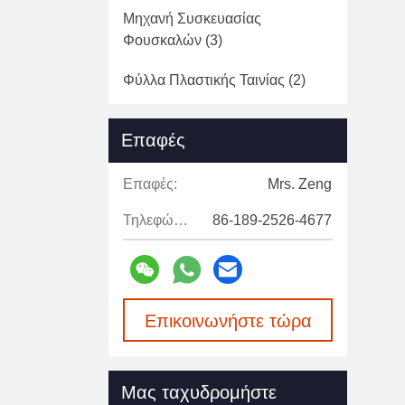
Μηχανή Συσκευασίας
Φουσκαλών
(3)
Φύλλα Πλαστικής Ταινίας
(2)
Μηχανή Εκτύπωσης
Επαφές
Φλυτζανιών
(15)
Μηχανή Στοίβασης Φλιτζάνων
Επαφές:
Mrs. Zeng
(6)
Τηλεφώνημα:
86-189-2526-4677
Μηχανή Σφράγισης Σημείων
Συσκευασίας
(5)
Ρολό Πλαστικό Φιλμ
(9)
Επικοινωνήστε τώρα
Μας ταχυδρομήστε