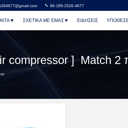
5264677@gmail.com
86-189-2526-4677
ΌΝΤΑ
ΣΧΕΤΙΚΆ ΜΕ ΕΜΆΣ
ΕΙΔΉΣΕΙΣ
ΥΠΟΘΈΣΕ
ir compressor ] Match 2 
rer