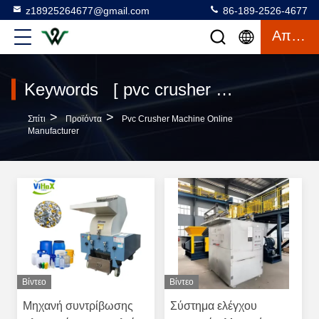
z18925264677@gmail.com
86-189-2526-4677
Απόσπασμα
Keywords [ pvc crusher machine ] Match 6 προϊόντα
>
>
Σπίτι
Προϊόντα
Pvc Crusher Machine Online
Manufacturer
Βίντεο
Βίντεο
Μηχανή συντρίβωσης
Σύστημα ελέγχου