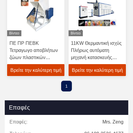
Βίντεο
Βίντεο
ΠΕ ΠΡ ΠΕΒΚ
11KW Θερμαντική ισχύς
Τετραγωγο αποβλήτων
Πλήρως αυτόματη
ζώων πλαστικών
μηχανή κατασκευής
Ανακύκλωση μηχανή
πλαστικών φλιτζανιών
Βρείτε την καλύτερη τιμή
Βρείτε την καλύτερη τιμή
Στρίφτης 800 Σπαστική
μιας χρήσης με δωρεάν
μηχανή
υπηρεσία μετά την
πώληση
1
Επαφές
Επαφές:
Mrs. Zeng