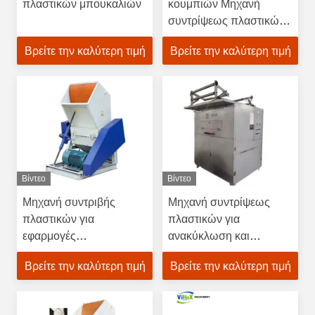
πλαστικών μπουκαλιών
κουμπιών Μηχανή
συντρίψεως πλαστικών
από ανοξείδωτο χάλυβα
Βρείτε την καλύτερη τιμή
Βρείτε την καλύτερη τιμή
για θραύση και
ανακύκλωση
Βίντεο
Βίντεο
Μηχανή συντριβής
Μηχανή συντρίψεως
πλαστικών για
πλαστικών για
εφαρμογές
ανακύκλωση και
ανακύκλωσης με έλεγχο
επεξεργασία αποβλήτων
Βρείτε την καλύτερη τιμή
Βρείτε την καλύτερη τιμή
κουμπιών από
ανοξείδωτο χάλυβα
380V